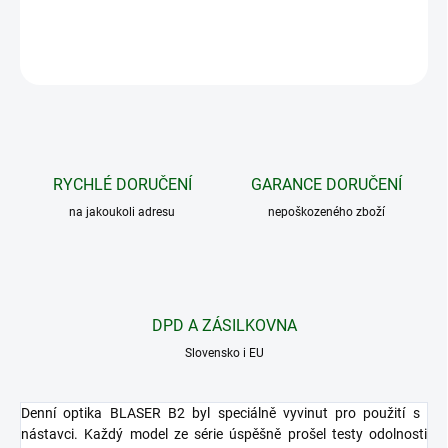
DETAILNÍ INFORMACE
ZEPTAT SE
HLÍDAT
RYCHLÉ DORUČENÍ
GARANCE DORUČENÍ
na jakoukoli adresu
nepoškozeného zboží
DPD A ZÁSILKOVNA
Slovensko i EU
Denní optika BLASER B2 byl speciálně vyvinut pro použití s ​​
nástavci. Každý model ze série úspěšně prošel testy odolnosti