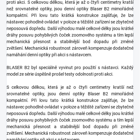
proti akci. S celkovou délkou, která je až o čtyři centimetry kratší
než srovnatelné optiky, jsou denní optiky Blaser B2 mimořádně
kompaktní. Při lovu tato krátká konstrukce zajišťuje, že lze
nástavec pohodlně ovládat v poloze a těžiště zařízení se zbytečně
neposouvá dopředu. Další výhodou malé celkové délky jsou krátké
dráhy posuvu pohyblivých čoček zoomového systému a tím lepší
mechanická přesnost a stabilnější bod dopadu při změně
zvětšení. Mechanická robustnost zároveň kompenzuje dodatečné
namáhání denní optiky při akci s nástavcem.
BLASER B2 byl speciálně vyvinut pro použití s ​​nástavci. Každý
model ze série úspěšně prošel testy odolnosti proti akci.
S celkovou délkou, která je až o čtyři centimetry kratší než
srovnatelné optiky, jsou denní optiky Blaser B2 mimořádně
kompaktní. Při lovu tato krátká konstrukce zajišťuje, že lze
nástavec pohodlně ovládat v poloze a těžiště zařízení se zbytečně
neposouvá dopředu. Další výhodou malé celkové délky jsou krátké
dráhy posuvu pohyblivých čoček zoomového systému a tím lepší
mechanická přesnost a stabilnější bod dopadu při změně
zvětšení. Mechanická robustnost zároveň kompenzuje dodatečné
namáhání optiky při akci s nástavcem.