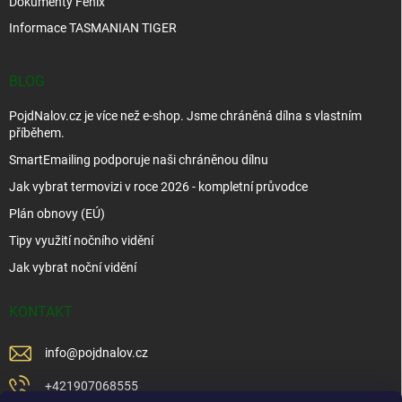
Dokumenty Fenix
Informace TASMANIAN TIGER
BLOG
PojdNalov.cz je více než e-shop. Jsme chráněná dílna s vlastním
příběhem.
SmartEmailing podporuje naši chráněnou dílnu
Jak vybrat termovizi v roce 2026 - kompletní průvodce
Plán obnovy (EÚ)
Tipy využití nočního vidění
Jak vybrat noční vidění
KONTAKT
info
@
pojdnalov.cz
+421907068555