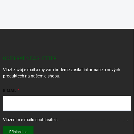
Z
á
p
a
t
ODEBÍRAT NEWSLETTER
í
Vložte svůj e-mail a my vám budeme zasílat informace o nových
produktech na našem e-shopu.
E-MAIL
Vložením e-mailu souhlasíte s
podmínkami ochrany osobních údajů
.
Přihlásit se