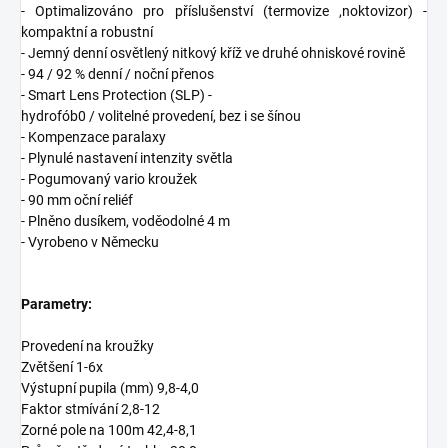
- Optimalizováno pro příslušenství (termovize ,noktovizor) -
kompaktní a robustní
- Jemný denní osvětlený nitkový kříž ve druhé ohniskové rovině
- 94 / 92 % denní / noční přenos
- Smart Lens Protection (SLP) -
hydrofób0 / volitelné provedení, bez i se šínou
- Kompenzace paralaxy
- Plynulé nastavení intenzity světla
- Pogumovaný vario kroužek
- 90 mm oční reliéf
- Plněno dusíkem, voděodolné 4 m
- Vyrobeno v Německu
Parametry:
Provedení na kroužky
Zvětšení 1-6x
Výstupní pupila (mm) 9,8-4,0
Faktor stmívání 2,8-12
Zorné pole na 100m 42,4-8,1