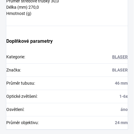
Průměr středové trubky 30,0
Délka (mm) 270,0
Hmotnost (g)
Doplňkové parametry
Kategorie
:
BLASER
Značka
:
BLASER
Průměr tubusu
:
46 mm
Optické zvětšení
:
1-6x
Osvětlení
:
áno
Průměr objektivu
:
24 mm