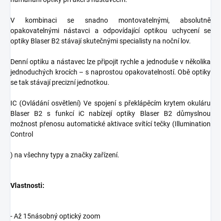
V kombinaci se snadno montovatelnými, absolutně
opakovatelnými nástavci a odpovídající optikou uchycení se
optiky Blaser B2 stávají skutečnými specialisty na noční lov.
Denní optiku a nástavec lze připojit rychle a jednoduše v několika
jednoduchých krocích – s naprostou opakovatelností. Obě optiky
se tak stávají precizní jednotkou.
IC (Ovládání osvětlení) Ve spojení s překlápěcím krytem okuláru
Blaser B2 s funkcí iC nabízejí optiky Blaser B2 důmyslnou
možnost přenosu automatické aktivace svítící tečky (Illumination
Control
) na všechny typy a značky zařízení.
Vlastnosti:
- Až 15násobný optický zoom