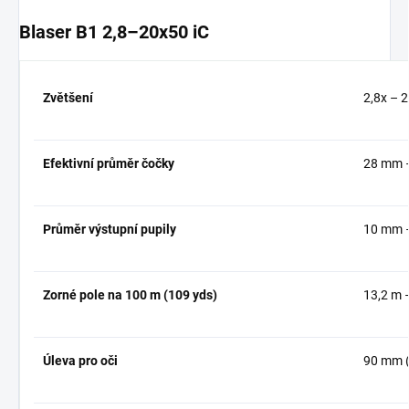
Blaser B1 2,8–20x50 iC
Zvětšení
2,8x – 
Efektivní průměr čočky
28 mm –
Průměr výstupní pupily
10 mm –
Zorné pole na 100 m (109 yds)
13,2 m –
Úleva pro oči
90 mm (