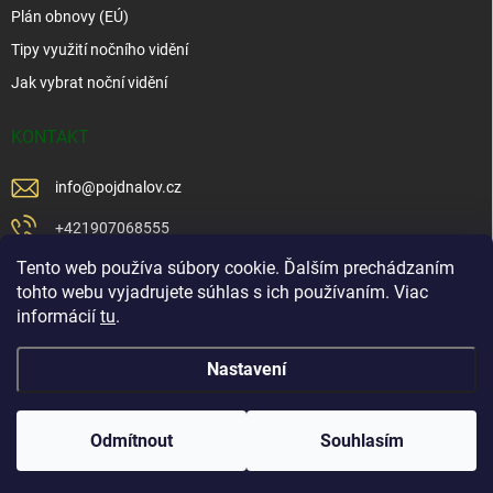
Plán obnovy (EÚ)
Tipy využití nočního vidění
Jak vybrat noční vidění
KONTAKT
info
@
pojdnalov.cz
+421907068555
Tento web používa súbory cookie. Ďalším prechádzaním
+421902479599
tohto webu vyjadrujete súhlas s ich používaním. Viac
https://www.facebook.com/www.podnalov.sk
informácií
tu
.
podnalov
Nastavení
Copyright 2026
Pojd Na Lov
. Všechna práva vyhrazena.
Odmítnout
Souhlasím
Vytvořil Shoptet