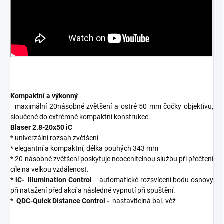
Kompaktní a výkonný
maximální 20násobné zvětšení a ostré 50 mm čočky objektivu,
sloučené do extrémně kompaktní konstrukce.
Blaser 2.8-20x50 iC
* univerzální rozsah zvětšení
* elegantní a kompaktní, délka pouhých 343 mm
* 20-násobné zvětšení poskytuje neocenitelnou službu při přečtení
cíle na velkou vzdálenost.
* iC-
Illumination Control
- automatické rozsvícení bodu osnovy
při natažení před akcí a následné vypnutí při spuštění.
*
QDC-Quick Distance Control -
nastavitelná bal. věž