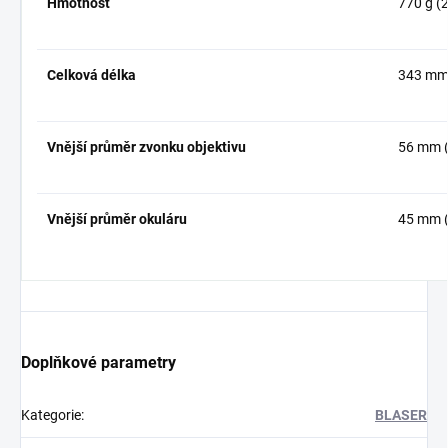
Hmotnost
770 g (
Celková délka
343 mm 
Vnější průměr zvonku objektivu
56 mm (
Vnější průměr okuláru
45 mm (
Doplňkové parametry
Kategorie
:
BLASER