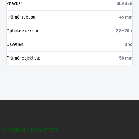
Značka
:
BLASER
Průměr tubusu
:
45 mm
Optické zvětšení
:
2,8–20 x
Osvětlení
:
áno
Průměr objektivu
:
50 mm
Z
á
p
a
t
ODEBÍRAT NEWSLETTER
í