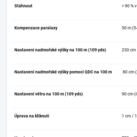
Stáhnout
> 90 % v
Kompenzace paralaxy
50 m (5
Nastavení nadmořské výšky na 100 m (109 yds)
230 cm 
Nastavení nadmořské výšky pomocí QDC na 100 m
80 cm (
Nastavení větru na 100 m (109 yds)
90 cm (
Úprava na kliknutí
1 cm / 