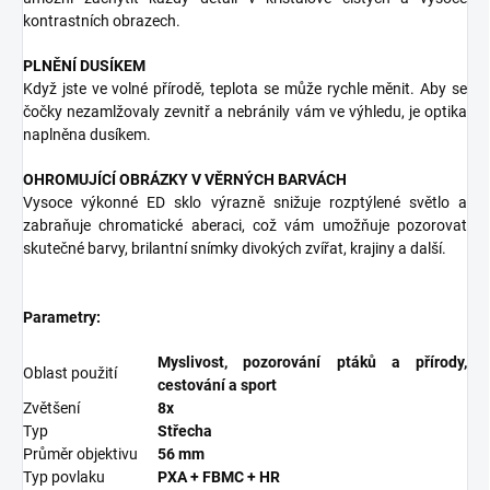
kontrastních obrazech.
PLNĚNÍ DUSÍKEM
Když jste ve volné přírodě, teplota se může rychle měnit. Aby se
čočky nezamlžovaly zevnitř a nebránily vám ve výhledu, je optika
naplněna dusíkem.
OHROMUJÍCÍ OBRÁZKY V VĚRNÝCH BARVÁCH
Vysoce výkonné ED sklo výrazně snižuje rozptýlené světlo a
zabraňuje chromatické aberaci, což vám umožňuje pozorovat
skutečné barvy, brilantní snímky divokých zvířat, krajiny a další.
Parametry:
Myslivost, pozorování ptáků a přírody,
Oblast použití
cestování a sport
Zvětšení
8x
Typ
Střecha
Průměr objektivu
56 mm
Typ povlaku
PXA + FBMC + HR