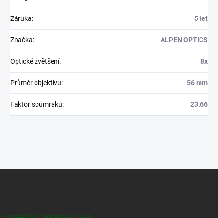
Záruka
:
5 let
Značka
:
ALPEN OPTICS
Optické zvětšení
:
8x
Průměr objektivu
:
56 mm
Faktor soumraku
:
23.66
Z
á
p
a
t
ODEBÍRAT NEWSLETTER