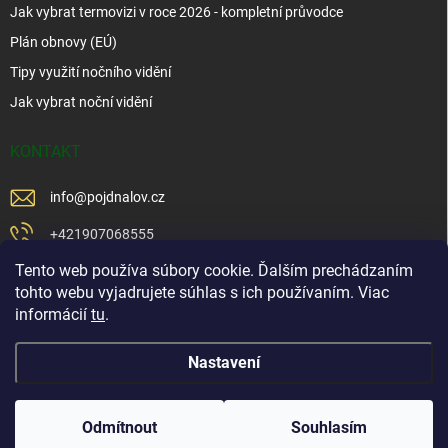
Jak vybrat termovizi v roce 2026 - kompletní průvodce
Plán obnovy (EÚ)
Tipy využití nočního vidění
Jak vybrat noční vidění
KONTAKT
info
@
pojdnalov.cz
+421907068555
Tento web používa súbory cookie. Ďalším prechádzaním
+421902479599
tohto webu vyjadrujete súhlas s ich používaním. Viac
https://www.facebook.com/www.podnalov.sk
informácií
tu
.
podnalov
Nastavení
Copyright 2026
Pojd Na Lov
. Všechna práva vyhrazena.
Odmítnout
Souhlasím