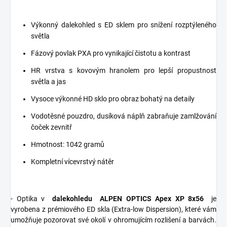
Výkonný dalekohled s ED sklem pro snížení rozptýleného
světla
Fázový povlak PXA pro vynikající čistotu a kontrast
HR vrstva s kovovým hranolem pro lepší propustnost
světla a jas
Vysoce výkonné HD sklo pro obraz bohatý na detaily
Vodotěsné pouzdro, dusíková náplň zabraňuje zamlžování
čoček zevnitř
Hmotnost: 1042 gramů
Kompletní vícevrstvý nátěr
- Optika v
dalekohledu
ALPEN OPTICS Apex XP 8x56
je
vyrobena z prémiového ED skla (Extra-low Dispersion), které vám
umožňuje pozorovat své okolí v ohromujícím rozlišení a barvách.