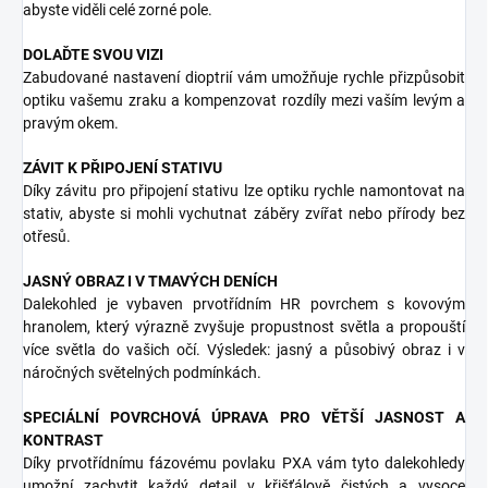
abyste viděli celé zorné pole.
DOLAĎTE SVOU VIZI
Zabudované nastavení dioptrií vám umožňuje rychle přizpůsobit
optiku vašemu zraku a kompenzovat rozdíly mezi vaším levým a
pravým okem.
ZÁVIT K PŘIPOJENÍ STATIVU
Díky závitu pro připojení stativu lze optiku rychle namontovat na
stativ, abyste si mohli vychutnat záběry zvířat nebo přírody bez
otřesů.
JASNÝ OBRAZ I V TMAVÝCH DENÍCH
Dalekohled je vybaven prvotřídním HR povrchem s kovovým
hranolem, který výrazně zvyšuje propustnost světla a propouští
více světla do vašich očí. Výsledek: jasný a působivý obraz i v
náročných světelných podmínkách.
SPECIÁLNÍ POVRCHOVÁ ÚPRAVA PRO VĚTŠÍ JASNOST A
KONTRAST
Díky prvotřídnímu fázovému povlaku PXA vám tyto dalekohledy
umožní zachytit každý detail v křišťálově čistých a vysoce