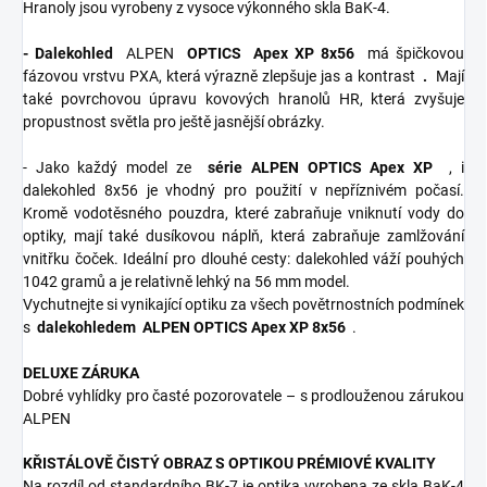
Hranoly jsou vyrobeny z vysoce výkonného skla BaK-4.
- Dalekohled
ALPEN
OPTICS
Apex XP 8x56
má špičkovou
fázovou vrstvu PXA, která výrazně zlepšuje jas a kontrast
.
Mají
také povrchovou úpravu kovových hranolů HR, která zvyšuje
propustnost světla pro ještě jasnější obrázky.
- Jako každý model ze
série ALPEN OPTICS Apex XP
, i
dalekohled 8x56 je vhodný pro použití v nepříznivém počasí.
Kromě vodotěsného pouzdra, které zabraňuje vniknutí vody do
optiky, mají také dusíkovou náplň, která zabraňuje zamlžování
vnitřku čoček. Ideální pro dlouhé cesty: dalekohled váží pouhých
1042 gramů a je relativně lehký na 56 mm model.
Vychutnejte si vynikající optiku za všech povětrnostních podmínek
s
dalekohledem
ALPEN OPTICS Apex XP 8x56
.
DELUXE ZÁRUKA
Dobré vyhlídky pro časté pozorovatele – s prodlouženou zárukou
ALPEN
KŘISTÁLOVĚ ČISTÝ OBRAZ S OPTIKOU PRÉMIOVÉ KVALITY
Na rozdíl od standardního BK-7 je optika vyrobena ze skla BaK-4