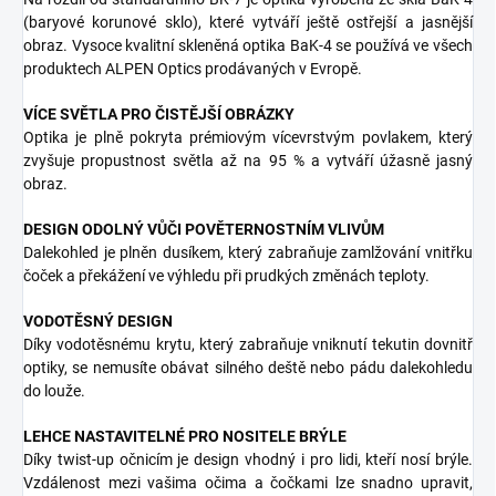
(baryové korunové sklo), které vytváří ještě ostřejší a jasnější
obraz. Vysoce kvalitní skleněná optika BaK-4 se používá ve všech
produktech ALPEN Optics prodávaných v Evropě.
VÍCE SVĚTLA PRO ČISTĚJŠÍ OBRÁZKY
Optika je plně pokryta prémiovým vícevrstvým povlakem, který
zvyšuje propustnost světla až na 95 % a vytváří úžasně jasný
obraz.
DESIGN ODOLNÝ VŮČI POVĚTERNOSTNÍM VLIVŮM
Dalekohled je plněn dusíkem, který zabraňuje zamlžování vnitřku
čoček a překážení ve výhledu při prudkých změnách teploty.
VODOTĚSNÝ DESIGN
Díky vodotěsnému krytu, který zabraňuje vniknutí tekutin dovnitř
optiky, se nemusíte obávat silného deště nebo pádu dalekohledu
do louže.
LEHCE NASTAVITELNÉ PRO NOSITELE BRÝLE
Díky twist-up očnicím je design vhodný i pro lidi, kteří nosí brýle.
Vzdálenost mezi vašima očima a čočkami lze snadno upravit,