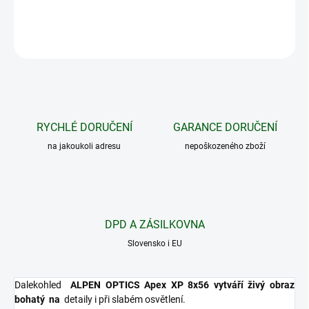
DETAILNÍ INFORMACE
ZEPTAT SE
HLÍDAT
RYCHLÉ DORUČENÍ
GARANCE DORUČENÍ
na jakoukoli adresu
nepoškozeného zboží
DPD A ZÁSILKOVNA
Slovensko i EU
Dalekohled
ALPEN OPTICS Apex XP 8x56 vytváří živý obraz
bohatý
na
detaily i při slabém osvětlení.