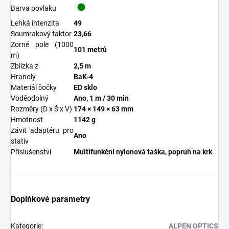
Barva povlaku
Lehká intenzita
49
Soumrakový faktor
23,66
Zorné pole (1000
101 metrů
m)
Zblízka z
2,5 m
Hranoly
BaK-4
Materiál čočky
ED sklo
Voděodolný
Ano, 1 m / 30 min
Rozměry (D x Š x V)
174 × 149 × 63 mm
Hmotnost
1142 g
Závit adaptéru pro
Ano
stativ
Příslušenství
Multifunkční nylonová taška, popruh na krk
Doplňkové parametry
Kategorie
:
ALPEN OPTICS