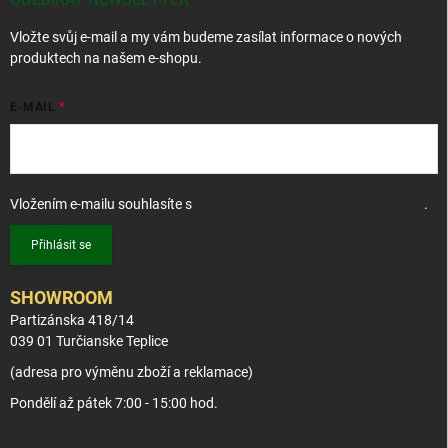
í
Vložte svůj e-mail a my vám budeme zasílat informace o nových
produktech na našem e-shopu.
E-MAIL
Vložením e-mailu souhlasíte s
podmínkami ochrany osobních údajů
.
Přihlásit se
SHOWROOM
Partizánska 418/14
039 01 Turčianske Teplice
(adresa pro výměnu zboží a reklamace)
Pondělí až pátek 7:00 - 15:00 hod.